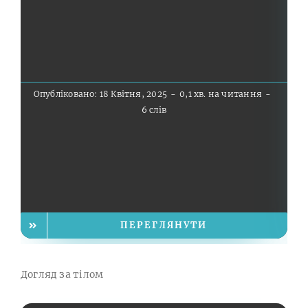
Оп
Опубліковано: 18 Квітня, 2025
-
0,1 хв. на читання
-
6 слів
ПЕРЕГЛЯНУТИ
Догляд за тілом