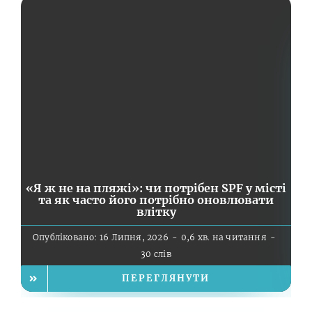
«Я ж не на пляжі»: чи потрібен SPF у місті
та як часто його потрібно оновлювати
ск
влітку
Опубліковано: 16 Липня, 2026
-
0,6 хв. на читання
-
О
30 слів
ПЕРЕГЛЯНУТИ