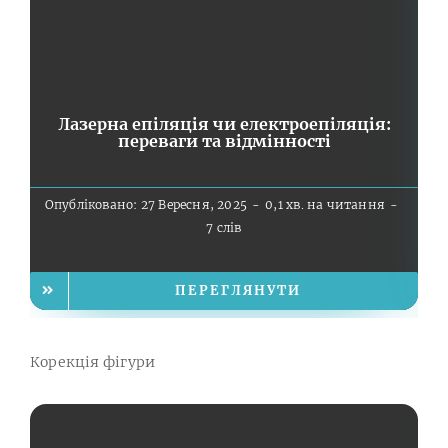
Лазерна епіляція чи електроепіляція:
Е
переваги та відмінності
Опубліковано: 27 Вересня, 2025
-
0,1 хв. на читання
-
О
7 слів
ПЕРЕГЛЯНУТИ
Корекція фігури