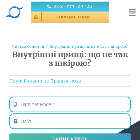
Skip
068-777-03-41
to
Онлайн Запис
content
Чистка обличчя
Внутрішні прищі: що не так з шкірою?
Внутрішні прищі: що не так
з шкірою?
Опубліковано: 10 Травня, 2022
ЗАПИСАТИСЬ