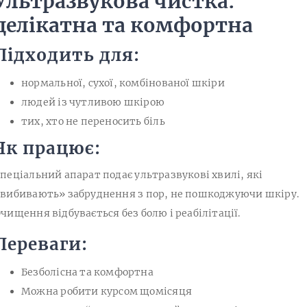
Ультразвукова чистка:
делікатна та комфортна
Підходить для:
нормальної, сухої, комбінованої шкіри
людей із чутливою шкірою
тих, хто не переносить біль
Як працює:
пеціальний апарат подає ультразвукові хвилі, які
вибивають» забруднення з пор, не пошкоджуючи шкіру.
чищення відбувається без болю і реабілітації.
Переваги:
Безболісна та комфортна
Можна робити курсом щомісяця