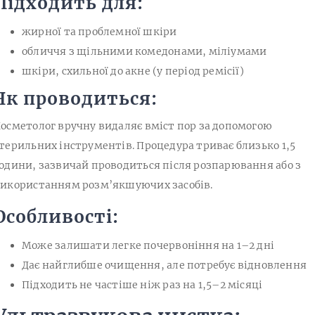
Підходить для:
жирної та проблемної шкіри
обличчя з щільними комедонами, міліумами
шкіри, схильної до акне (у період ремісії)
Як проводиться:
осметолог вручну видаляє вміст пор за допомогою
терильних інструментів. Процедура триває близько 1,5
одини, зазвичай проводиться після розпарювання або з
икористанням розм’якшуючих засобів.
Особливості:
Може залишати легке почервоніння на 1–2 дні
Дає найглибше очищення, але потребує відновлення
Підходить не частіше ніж раз на 1,5–2 місяці