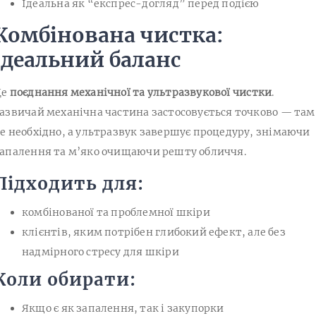
Ідеальна як “експрес-догляд” перед подією
Комбінована чистка:
ідеальний баланс
Це
поєднання механічної та ультразвукової чистки
.
азвичай механічна частина застосовується точково — там
е необхідно, а ультразвук завершує процедуру, знімаючи
апалення та м’яко очищаючи решту обличчя.
Підходить для:
комбінованої та проблемної шкіри
клієнтів, яким потрібен глибокий ефект, але без
надмірного стресу для шкіри
Коли обирати:
Якщо є як запалення, так і закупорки