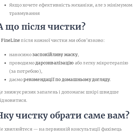
Якщо хочете ефективність механіки, але з мінімумом
травмування
А що після чистки?
У
FineLine
після кожної чистки ми обов’язково:
наносимо
заспокійливу маску
,
проводимо
дарсонвалізацію
або легку мікротерапію
(за потребою),
даємо
рекомендації по домашньому догляду
.
е знижує ризик запалень і допомагає шкірі швидше
ідновитися.
Яку чистку обрати саме вам?
е хвилюйтеся — на первинній консультації фахівець