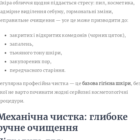
кіра обличчя щодня піддається стресу: пил, косметика,
адмірне виділення себуму, гормональні зміни,
еправильне очищення — усе це може призводити до:
закритих і відкритих комедонів (чорних цяток),
запалень,
тьмяного тону шкіри,
закупорених пор,
передчасного старіння.
егулярна професійна чистка — це
базова гігієна шкіри
, бе
кої не варто починати жодні серйозні косметологічні
роцедури.
Механічна чистка: глибоке
ручне очищення