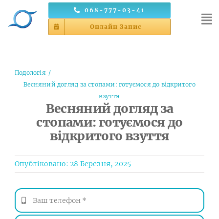
Skip
068-777-03-41
to
Онлайн Запис
content
Подологія
Весняний догляд за стопами: готуємося до відкритого
взуття
Весняний догляд за
стопами: готуємося до
відкритого взуття
Опубліковано: 28 Березня, 2025