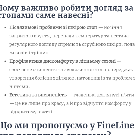
Чому важливо робити догляд за
стопами саме навесні?
Післязимові проблеми зі шкірою стоп
— носіння
закритого взуття, перепади температур та нестача
регулярного догляду сприяють огрубінню шкіри, появ
мозолів і тріщин.
Профілактика дискомфорту в літньому сезоні
—
своєчасне очищення та зволоження стоп попереджає
утворення болісних ділянок, натоптишів та проблем 
нігтями.
Естетика та впевненість
— гладенькі доглянуті п’яти
— це не лише про красу, а й про відчуття комфорту у
відкритому взутті.
Що ми пропонуємо у FineLine