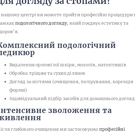
для догляду за стопами?
 нашому центрі ви можете пройти професійні процедури 
рамках
подологічного догляду
, який поєднує естетику та
доров’я.
Комплексний подологічний
педикюр
Видалення ороговілої шкіри, мозолів, натоптишів
Обробка тріщин та сухих ділянок
Догляд за нігтями (очищення, полірування, корекція
форми)
Індивідуальний підбір засобів для домашнього догляд
Інтенсивне зволоження та
живлення
ісля глибокого очищення ми застосовуємо
професійні