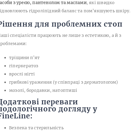
асоби з уреєю, пантенолом та маслами
, які швидко
ідновлюють гідроліпідний баланс та пом’якшують шкіру.
Рішення для проблемних стоп
аші спеціалісти працюють не лише з естетикою, а й з
проблемами:
тріщини п’ят
гіперкератоз
врослі нігті
грибкові ураження (у співпраці з дерматологом)
мозолі, бородавки, натоптиші
Додаткові переваги
подологічного догляду у
FineLine:
Безпека та стерильність