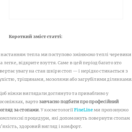
Короткий зміст статті:
 настанням тепла ми поступово змінюємо теплі черевики
а легке, відкрите взуття. Саме в цей період багато хто
вертає увагу на стан шкіри стоп — і нерідко стикається з
ухістю, тріщинами, мозолями або загрубілими ділянками
об ніжки виглядали доглянуто та привабливо у
осоніжках, варто
завчасно подбати про професійний
огляд за стопами
. У косметології
FineLine
ми пропонуємо
омплексні процедури, які допоможуть повернути стопам
’якість, здоровий вигляд і комфорт.