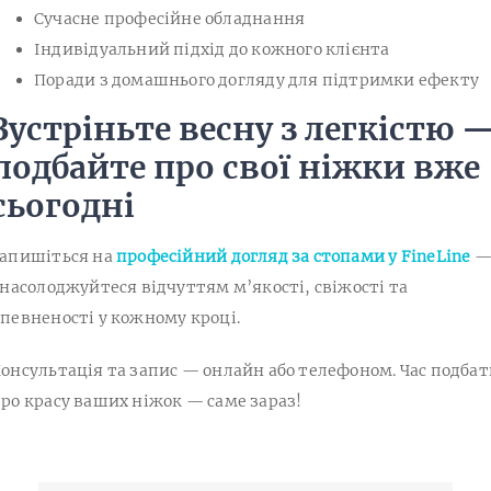
Сучасне професійне обладнання
Індивідуальний підхід до кожного клієнта
Поради з домашнього догляду для підтримки ефекту
Зустріньте весну з легкістю 
подбайте про свої ніжки вже
сьогодні
апишіться на
професійний догляд за стопами у FineLine
 насолоджуйтеся відчуттям м’якості, свіжості та
певненості у кожному кроці.
онсультація та запис — онлайн або телефоном. Час подбат
ро красу ваших ніжок — саме зараз!