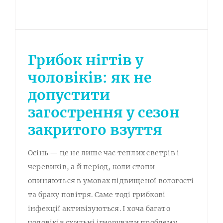
Грибок нігтів у
чоловіків: як не
допустити
загострення у сезон
закритого взуття
Осінь — це не лише час теплих светрів і
черевиків, а й період, коли стопи
опиняються в умовах підвищеної вологості
та браку повітря. Саме тоді грибкові
інфекції активізуються. І хоча багато
чоловіків схильні ігнорувати проблему,