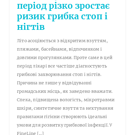
період різко зростає
ризик грибка стоп і
нігтів
Літо асоціюється з відкритим взуттям,
пляжами, басейнами, відпочинком і
довгими прогулянками. Проте саме в цей
період лікарі все частіше діагностують
грибкові захворювання стоп і нігтів.
Причина не лише у відвідуванні
громадських місць, як заведено вважати.
Спека, підвищена вологість, мікротравми
шкіри, синтетичне взуття та нехтування
правилами гігієни створюють ідеальні
умови для розвитку грибкової інфекції. У
FineLine [...]