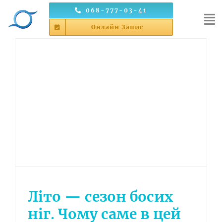
Skip
068-777-03-41
to
Онлайн Запис
content
Літо — сезон босих
ніг. Чому саме в цей