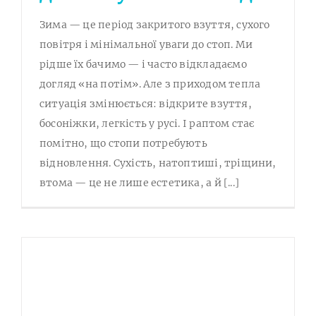
Зима — це період закритого взуття, сухого
повітря і мінімальної уваги до стоп. Ми
рідше їх бачимо — і часто відкладаємо
догляд «на потім». Але з приходом тепла
ситуація змінюється: відкрите взуття,
босоніжки, легкість у русі. І раптом стає
помітно, що стопи потребують
відновлення. Сухість, натоптиші, тріщини,
втома — це не лише естетика, а й [...]