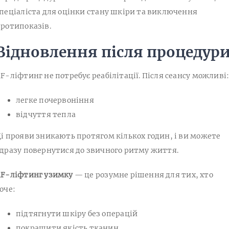
пеціаліста для оцінки стану шкіри та виключення
ротипоказів.
Відновлення після процедур
F-ліфтинг не потребує реабілітації. Після сеансу можливі
легке почервоніння
відчуття тепла
і прояви зникають протягом кількох годин, і ви можете
дразу повернутися до звичного ритму життя.
F-ліфтинг узимку
— це розумне рішення для тих, хто
оче:
підтягнути шкіру без операцій
покращити якість тканин