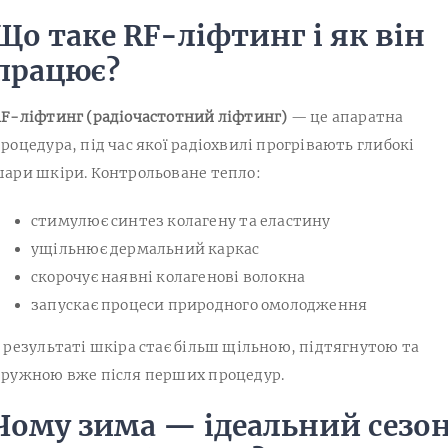
Що таке RF-ліфтинг і як він
працює?
F-ліфтинг (радіочастотний ліфтинг)
— це апаратна
роцедура, під час якої радіохвилі прогрівають глибокі
ари шкіри. Контрольоване тепло:
стимулює синтез колагену та еластину
ущільнює дермальний каркас
скорочує наявні колагенові волокна
запускає процеси природного омолодження
 результаті шкіра стає більш щільною, підтягнутою та
ружною вже після перших процедур.
Чому зима — ідеальний сезо