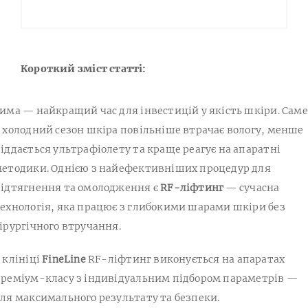
Короткий зміст статті:
има — найкращий час для інвестицій у якість шкіри. Саме
 холодний сезон шкіра повільніше втрачає вологу, менше
іддається ультрафіолету та краще реагує на апаратні
етодики. Однією з найефективніших процедур для
ідтягнення та омолодження є
RF-ліфтинг
— сучасна
ехнологія, яка працює з глибокими шарами шкіри без
ірургічного втручання.
 клініці
FineLine
RF-ліфтинг виконується на апаратах
реміум-класу з індивідуальним підбором параметрів —
ля максимального результату та безпеки.