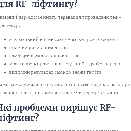
для RF-ліфтингу?
имовий період має низку переваг для проведення RF-
роцедур:
мінімальний вплив сонячного випромінювання
нижчий ризик пігментації
комфортні умови відновлення
можливість пройти повноцінний курс без перерв
видимий результат саме до весни та літа
аме взимку можна спокійно працювати над якістю шкіри
е хвилюючись про активне сонце чи перегрів тканин.
Які проблеми вирішує RF-
ліфтинг?