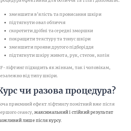
роцедура ефективна для обличчя та тіла і допомагає:
зменшити в’ялість та провисання шкіри
підтягнути овал обличчя
скоротити дрібні та середні зморшки
покращити текстуру та тонус шкіри
зменшити прояви другого підборіддя
підтягнути шкіру живота, рук, стегон, колін
F-ліфтинг підходить як жінкам, так і чоловікам,
езалежно від типу шкіри.
Курс чи разова процедура?
оча приємний ефект ліфтингу помітний вже після
ершого сеансу,
максимальний і стійкий результат
ожливий лише після курсу
.