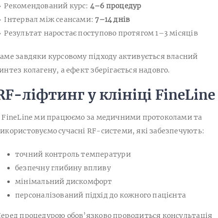
 Рекомендований курс:
4–6 процедур
 Інтервал між сеансами:
7–14 днів
 Результат наростає поступово протягом 1–3 місяців
аме завдяки курсовому підходу активується власний
интез колагену, а ефект зберігається надовго.
RF-ліфтинг у клініці FineLine
 FineLine ми працюємо за медичними протоколами та
икористовуємо сучасні RF-системи, які забезпечують:
точний контроль температури
безпечну глибину впливу
мінімальний дискомфорт
персоналізований підхід до кожного пацієнта
еред процедурою обов’язково проводиться консультація