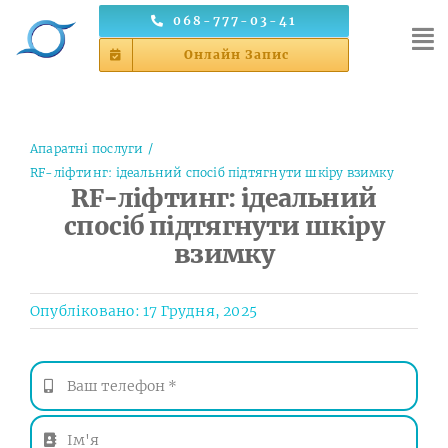
Skip
068-777-03-41
to
Онлайн Запис
content
Апаратні послуги
RF-ліфтинг: ідеальний спосіб підтягнути шкіру взимку
RF-ліфтинг: ідеальний
спосіб підтягнути шкіру
взимку
Опубліковано: 17 Грудня, 2025