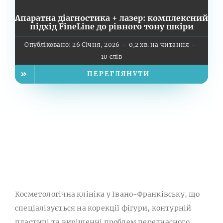
Апаратна діагностика + лазер: комплексний
підхід FineLine до рівного тону шкіри
Опубліковано: 26 Січня, 2026
-
0,2 хв. на читання
-
10 слів
ПЕРЕГЛЯНУТИ
Косметологічна клініка у Івано-Франківську, що
спеціалізується на корекції фігури, контурній
пластиці та вирішенні проблем передчасного