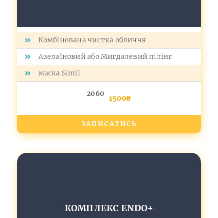
Комбінована чистка обличчя
Азелаїновий або Мигдалевий пілінг
маска Simil
2060
1500₴
ЗАПИСАТИСЬ
КОМПЛЕКС ЕNDO+