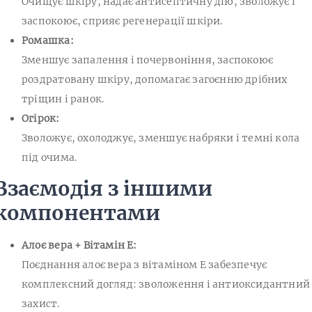
Очищує шкіру, надає антисептичну дію, зволожує і
заспокоює, сприяє регенерації шкіри.
Ромашка:
Зменшує запалення і почервоніння, заспокоює
роздратовану шкіру, допомагає загоєнню дрібних
тріщин і ранок.
Огірок:
Зволожує, охолоджує, зменшує набряки і темні кола
під очима.
Взаємодія з іншими
компонентами
Алоє вера + Вітамін E:
Поєднання алоє вера з вітаміном E забезпечує
комплексний догляд: зволоження і антиоксидантний
захист.