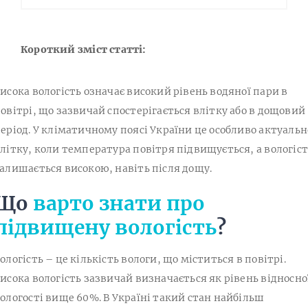
Короткий зміст статті:
исока вологість означає високий рівень водяної пари в
овітрі, що зазвичай спостерігається влітку або в дощовий
еріод. У кліматичному поясі України це особливо актуальн
літку, коли температура повітря підвищується, а вологіс
алишається високою, навіть після дощу.
Що
варто знати про
підвищену вологість
?
ологість – це кількість вологи, що міститься в повітрі.
исока вологість зазвичай визначається як рівень відносно
ологості вище 60%. В Україні такий стан найбільш