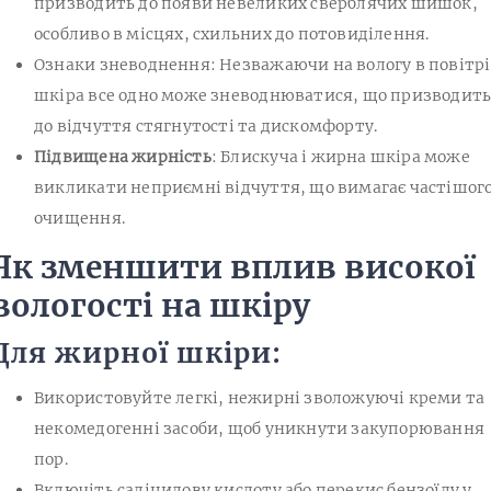
призводить до появи невеликих сверблячих шишок,
особливо в місцях, схильних до потовиділення.
Ознаки зневоднення: Незважаючи на вологу в повітрі
шкіра все одно може зневоднюватися, що призводит
до відчуття стягнутості та дискомфорту.
Підвищена жирність
: Блискуча і жирна шкіра може
викликати неприємні відчуття, що вимагає частішог
очищення.
Як зменшити вплив високої
вологості на шкіру
Для жирної шкіри:
Використовуйте легкі, нежирні зволожуючі креми та
некомедогенні засоби, щоб уникнути закупорювання
пор.
Включіть саліцилову кислоту або перекис бензоїлу у