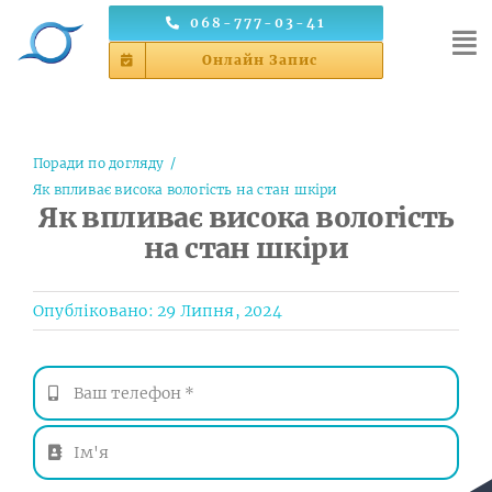
Skip
068-777-03-41
to
Онлайн Запис
content
Поради по догляду
Як впливає висока вологість на стан шкіри
Як впливає висока вологість
на стан шкіри
Опубліковано: 29 Липня, 2024