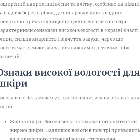
оширений наприкінці весни та влітку, особливо на півдні
а вздовж берегів річок, де випаровування з водних
оверхонь сприяє підвищенню рівня вологи в повітрі.
арактерними ознаками високої вологості в Україні є часті
ливи, сильна хмарність і відчуття задухи, через що
овітря часто може здаватися важчим і гнітючим, ніж
азвичай.
Ознаки високої вологості дл
шкіри
исока вологість може суттєво позначитися на різних типа
кіри:
Жирна шкіра: Висока вологість може погіршити стан
жирної шкіри. Надлишок вологи в повітрі призводит
до підвищеного потовиділення, створюючи