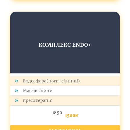
КОМПЛЕКС ЕNDO+
Ендосфера(ноги+сідниці)
Масаж спини
пресотерапія
1850
1500₴