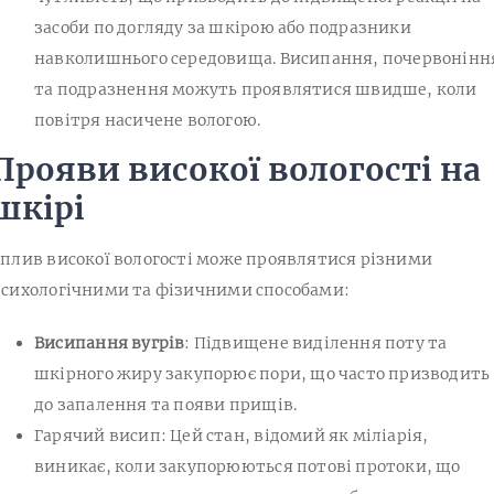
засоби по догляду за шкірою або подразники
навколишнього середовища. Висипання, почервонінн
та подразнення можуть проявлятися швидше, коли
повітря насичене вологою.
Прояви високої вологості на
шкірі
плив високої вологості може проявлятися різними
сихологічними та фізичними способами:
Висипання вугрів
: Підвищене виділення поту та
шкірного жиру закупорює пори, що часто призводить
до запалення та появи прищів.
Гарячий висип: Цей стан, відомий як міліарія,
виникає, коли закупорюються потові протоки, що