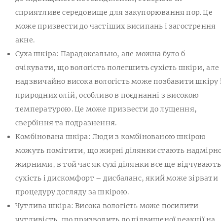
сприятливе середовище для закупорювання пор. Це
може призвести до частіших висипань і загострення
акне.
Суха шкіра: Парадоксально, але можна було б
очікувати, що вологість полегшить сухість шкіри, але
надзвичайно висока вологість може позбавити шкіру ї
природних олій, особливо в поєднанні з високою
температурою. Це може призвести до лущення,
свербіння та подразнення.
Комбінована шкіра: Люди з комбінованою шкірою
можуть помітити, що жирні ділянки стають надмірн
жирними, в той час як сухі ділянки все ще відчувають
сухість і дискомфорт – дисбаланс, який може зірвати
процедуру догляду за шкірою.
Чутлива шкіра: Висока вологість може посилити
чутливість, що призводить до підвищеної реакції на