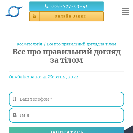
Skip
068-777-03-41
to
Онлайн Запис
content
Косметологія
Все про правильний догляд за тілом
Все про правильний догляд
за тілом
Опубліковано: 31 Жовтня, 2022
ЗАПИСАТИСЬ