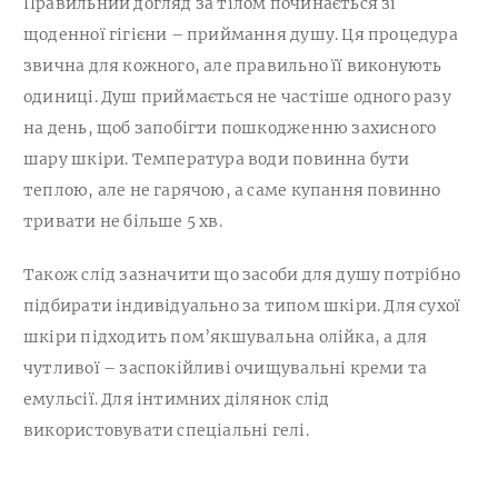
Правильний догляд за тілом починається зі
щоденної гігієни – приймання душу. Ця процедура
звична для кожного, але правильно її виконують
одиниці. Душ приймається не частіше одного разу
на день, щоб запобігти пошкодженню захисного
шару шкіри. Температура води повинна бути
теплою, але не гарячою, а саме купання повинно
тривати не більше 5 хв.
Також слід зазначити що засоби для душу потрібно
підбирати індивідуально за типом шкіри. Для сухої
шкіри підходить пом’якшувальна олійка, а для
чутливої – заспокійливі очищувальні креми та
емульсії. Для інтимних ділянок слід
використовувати спеціальні гелі.