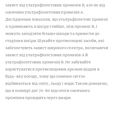
захист від ультрафіолетових променів B, але не від
сонячних ультрафіолетових променів A.
Дослідження показали, що ультрафіолетові промені
А проникають в шкіру глибше, ніж промені В, і
можуть заподіяти більше шкоди та привести до
старіння шкіри. Шукайте протисонцеві засоби, які
забезпечують захист широкого спектра, включаючи
захист від ультрафіолетових променів А й
ультрафіолетових променів В. Не забувайте
користуватися протисонцевим кремом щодня в
будь-яку погоду, тому що сонячне світло
відбивається від снігу, льоду і води. Також доведено,
що в похмурі дні 70-80 відсотків сонячного
проміння проходить через хмари.