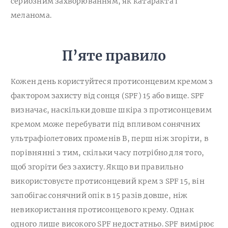
серйозним захворюванням, як катаракта і
меланома.
П’яте правило
Кожен день користуйтеся протисонцевим кремом з
фактором захисту від сонця (SPF) 15 або вище. SPF
визначає, наскільки довше шкіра з протисонцевим
кремом може перебувати під впливом сонячних
ультрафіолетових променів B, перш ніж згоріти, в
порівнянні з тим, скільки часу потрібно для того,
щоб згоріти без захисту. Якщо ви правильно
використовуєте протисонцевий крем з SPF 15, він
запобігає сонячний опік в 15 разів довше, ніж
невикористання протисонцевого крему. Однак
одного лише високого SPF недостатньо. SPF вимірює