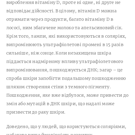
вироблення вітаміну D, проте ні одне, ні друге не
відповідає дійсності. В цілому, вітамін D можна
отримати через продукти, багато вітаміну D в
лососі, ним збагачене молоко та апельсиновий сік.
Крім того, лампи, які використовуються в соляріях,
випромінюють ультрафіолетові промені в 15 разів
сильніше, ніж сонце. Коли незахищена шкіра
піддається надмірному впливу ультрафіолетового
випромінювання, пошкоджується ДНК; загар – це
спроба шкіри запобігти подальшому пошкодженню
шляхом створення стіни з темного пігменту.
Пошкодження, яке вже відбулося, може привести до
змін або мутацій в ДНК шкіри, що надалі може
призвести до раку шкіри.
Доведено, що у людей, що користуються соляріями,
набагато вище ймовірність розвитку