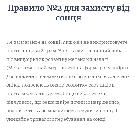
Правило №2 для захисту від
сонця
Не засмагайте на сонці, якщо ви не використовуєте
протисонцевий крем. Навіть один сонячний опік
підвищує ризик розвитку меланоми надалі.
(Меланома – найсмертоносніша форма раку шкіри).
Дослідження показують, що п’ять і більше сонячних
опіків подвоюють ризик розвитку раку шкіри
протягом усього життя. Якщо ви бачите чи
відчуваєте, що ваша шкіра починає нагріватись,
шукайте тінь або можливість остудити шкіру. І
уникайте тривалого перебування на сонці.