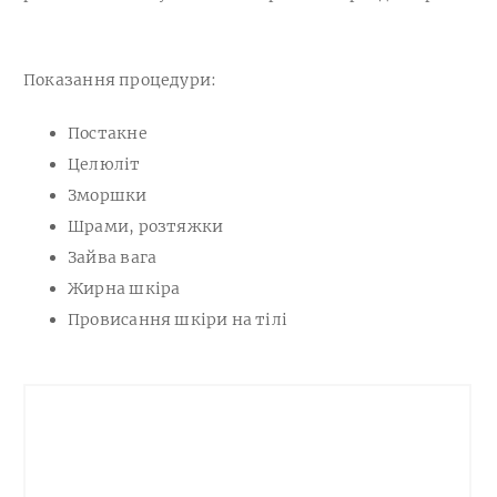
Показання процедури:
Постакне
Целюліт
Зморшки
Шрами, розтяжки
Зайва вага
Жирна шкіра
Провисання шкіри на тілі