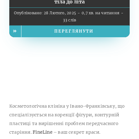
тіла до літа
Опубліковано: 28 Лютого, 2025
-
0,7 хв. на читання
-
33 слів
ПЕРЕГЛЯНУТИ
Косметологічна клініка у Івано-Франківську, що
спеціалізується на корекції фігури, контурній
пластиці та вирішенні проблем передчасного
старіння.
FineLine
– ваш секрет краси.