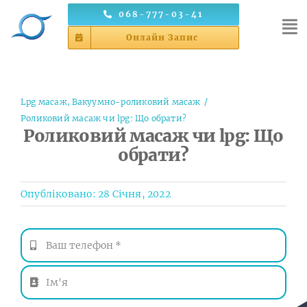
Skip
068-777-03-41
to
Онлайн Запис
content
Lpg масаж
Вакуумно-роликовий масаж
Роликовий масаж чи lpg: Що обрати?
Роликовий масаж чи lpg: Що
обрати?
Опубліковано: 28 Січня, 2022