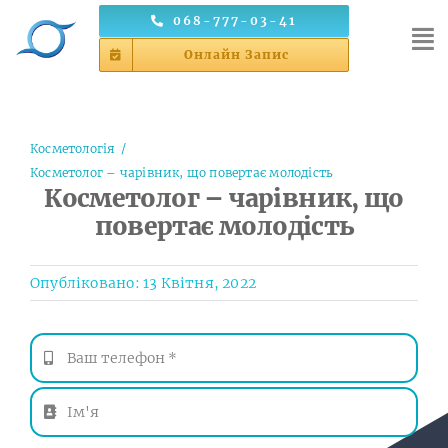
Skip
068-777-03-41
to
Онлайн Запис
content
Косметологія
Косметолог – чарівник, що повертає молодість
Косметолог – чарівник, що
повертає молодість
Опубліковано: 13 Квітня, 2022