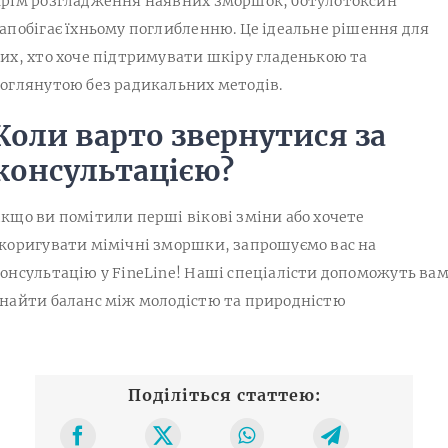
рім розгладження наявних зморшок, ботулотоксин
апобігає їхньому поглибленню. Це ідеальне рішення для
их, хто хоче підтримувати шкіру гладенькою та
оглянутою без радикальних методів.
Коли варто звернутися за
консультацією?
кщо ви помітили перші вікові зміни або хочете
коригувати мімічні зморшки, запрошуємо вас на
онсультацію у FineLine! Наші спеціалісти допоможуть ва
найти баланс між молодістю та природністю
Поділіться статтею: