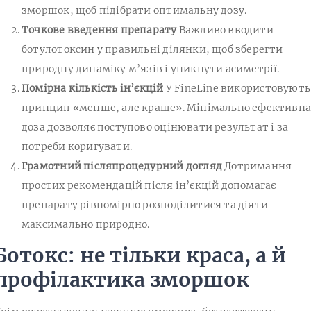
зморшок, щоб підібрати оптимальну дозу.
Точкове введення препарату
Важливо вводити
ботулотоксин у правильні ділянки, щоб зберегти
природну динаміку м’язів і уникнути асиметрії.
Помірна кількість ін’єкцій
У FineLine використовують
принцип «менше, але краще». Мінімально ефективн
доза дозволяє поступово оцінювати результат і за
потреби коригувати.
Грамотний післяпроцедурний догляд
Дотримання
простих рекомендацій після ін’єкцій допомагає
препарату рівномірно розподілитися та діяти
максимально природно.
Ботокс: не тільки краса, а й
профілактика зморшок