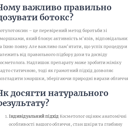
Чому важливо правильно
дозувати ботокс?
отулотоксин – це перевірений метод боротьби зі
моршками, який блокує активність м’язів, відповідальни
а їхню появу. Але важливо пам’ятати, що успіх процедури
алежить від правильного підбору дози та досвіду
осметолога. Надлишок препарату може зробити міміку
адто статичною, тоді як грамотний підхід дозволяє
озгладити зморшки, зберігаючи природні вирази обличчя
Як досягти натурального
результату?
Індивідуальний підхід
Косметолог оцінює анатомічні
особливості вашого обличчя, стан шкіри та глибину