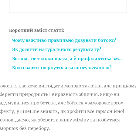
Короткий зміст статті:
Чому важливо правильно дозувати ботокс?
Як досягти натурального результату?
Ботокс: не тільки краса, а й профілактика зморшок
Коли варто звернутися за консультацією?
ожен із нас хоче виглядати молодо та свіжо, але при цьом
берегти природність і виразність обличчя. Якщо ви
адумувалися про ботокс, але боїтеся «замороженого»
фекту, у FineLine знають, як зробити все гармонійно!
озповідаємо, як зберегти живу міміку та позбутися
моршок без перебору.