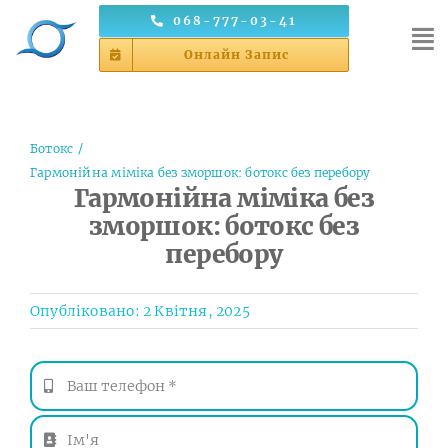
Skip
068-777-03-41
to
Онлайн Запис
content
Ботокс
Гармонійна міміка без зморшок: ботокс без перебору
Гармонійна міміка без
зморшок: ботокс без
перебору
Опубліковано: 2 Квітня, 2025