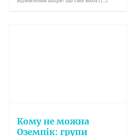
відновлення шкіри? Що таке Botox і [...]
Кому не можна
Оземпік: групи