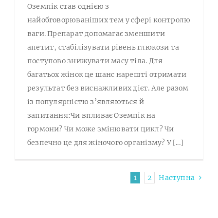
Оземпік став однією з
найобговорюваніших тем у сфері контролю
ваги. Препарат допомагає зменшити
апетит, стабілізувати рівень глюкози та
поступово знижувати масу тіла. Для
багатьох жінок це шанс нарешті отримати
результат без виснажливих дієт. Але разом
із популярністю з’являються й
запитання:Чи впливає Оземпік на
гормони? Чи може змінювати цикл? Чи
безпечно це для жіночого організму? У [...]
1
2
Наступна