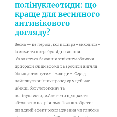
полінуклеотиди: що
краще для весняного
антивікового
догляду?
Весна — це період, коли шкіра «виходить»
із зими та потребує відновлення.
З’являється бажання освіжити обличчя,
прибрати сліди втоми та зробити вигляд
більш доглянутим і молодим. Серед
найпопулярніших процедур у цей час —
інʼєкції ботулотоксину та
полінуклеотиди.Але вони працюють
абсолютно по-різному. Тож що обрати:
швидкий ефект розгладження чи глибоке