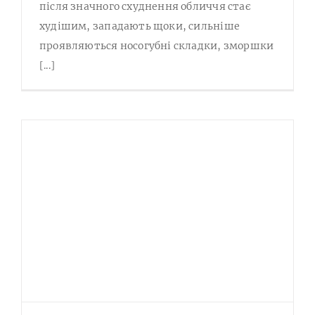
після значного схуднення обличчя стає
худішим, западають щоки, сильніше
проявляються носогубні складки, зморшки
[...]